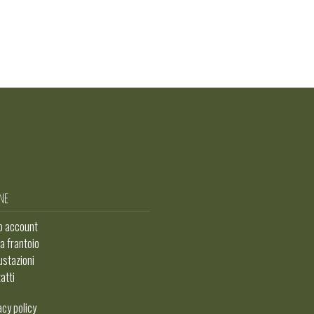
NE
io account
ta frantoio
stazioni
atti
acy policy