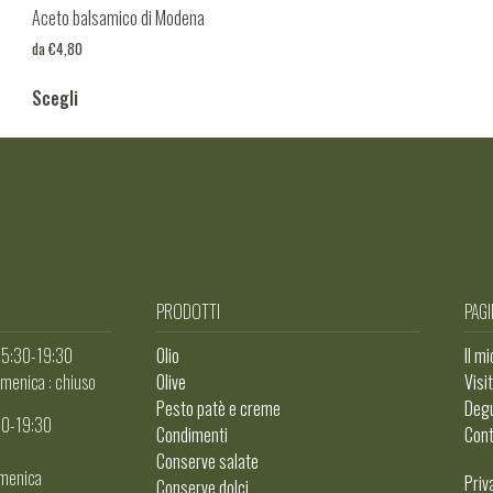
Aceto balsamico di Modena
da
€
4,80
Scegli
PRODOTTI
PAGI
 15:30-19:30
Olio
Il m
menica : chiuso
Olive
Visi
Pesto patè e creme
Degu
:00-19:30
Condimenti
Cont
Conserve salate
omenica
Priv
Conserve dolci