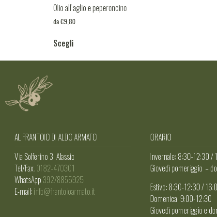
Olio all’aglio e peperoncino
da
€
9,80
Scegli
AL FRANTOIO DI ALDO ARMATO
ORARIO
Via Solferino 3, Alassio
Invernale: 8:30-12:30 /
Tel/Fax.
0182-470301
Giovedì pomeriggio – do
WhatsApp
392/8855925
Estivo: 8:30-12:30 / 16
E-mail:
info@frantoioarmato.it
Domenica: 9:00-12:30
Giovedì pomeriggio e d