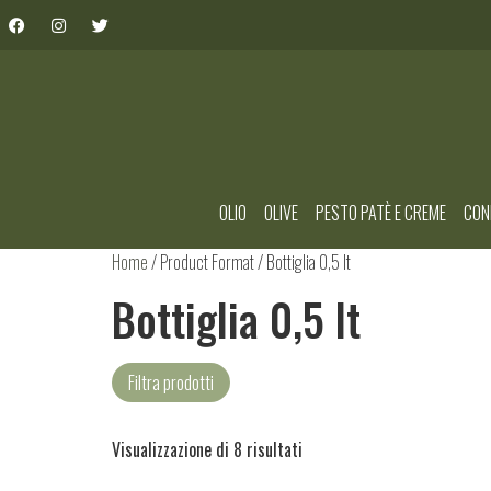
OLIO
OLIVE
PESTO PATÈ E CREME
CON
Home
/ Product Format / Bottiglia 0,5 lt
Bottiglia 0,5 lt
Filtra prodotti
Visualizzazione di 8 risultati
Condimenti
(5)
Olio extravergine di oliva
(3)