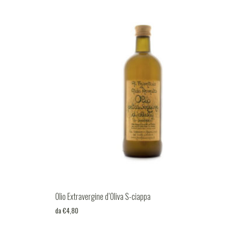
Aceto
(2)
Olio aromatizzato
(3)
Olio Extravergine d’Oliva S-ciappa
da
€
4,80