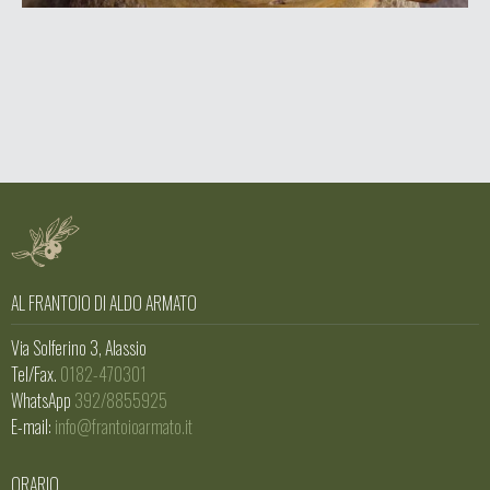
AL FRANTOIO DI ALDO ARMATO
Via Solferino 3, Alassio
Tel/Fax.
0182-470301
WhatsApp
392/8855925
E-mail:
info@frantoioarmato.it
ORARIO