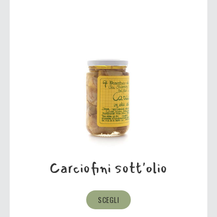
Carciofini sott'olio
SCEGLI