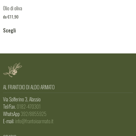
Olio di oliva
da
€
11,90
Scegli
AL FRANTOIO DI ALDO ARMATO
Via Solferino 3, Alassio
Tel/Fax.
0182-470301
WhatsApp
392/8855925
E-mail:
info@frantoioarmato.it