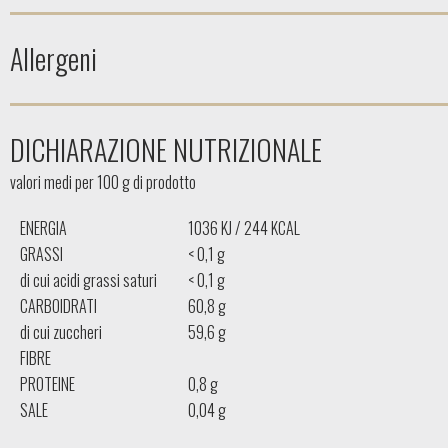
Allergeni
DICHIARAZIONE NUTRIZIONALE
valori medi per 100 g di prodotto
ENERGIA
1036 KJ / 244 KCAL
GRASSI
< 0,1 g
di cui acidi grassi saturi
< 0,1 g
CARBOIDRATI
60,8 g
di cui zuccheri
59,6 g
FIBRE
PROTEINE
0,8 g
SALE
0,04 g