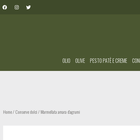
OLIO
OLIVE
PESTO PATÈ E CREME
CON
Home
/
Conserve dolci
/ Marmellata amara d’agrumi