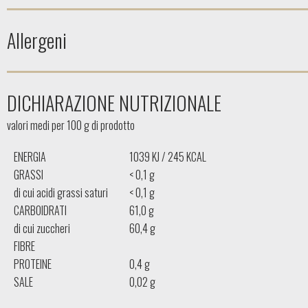
Allergeni
DICHIARAZIONE NUTRIZIONALE
valori medi per 100 g di prodotto
ENERGIA
1039 KJ / 245 KCAL
GRASSI
< 0,1 g
di cui acidi grassi saturi
< 0,1 g
CARBOIDRATI
61,0 g
di cui zuccheri
60,4 g
FIBRE
PROTEINE
0,4 g
SALE
0,02 g