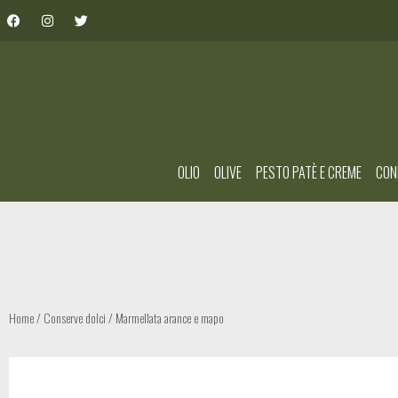
OLIO
OLIVE
PESTO PATÈ E CREME
CON
Home
/
Conserve dolci
/ Marmellata arance e mapo