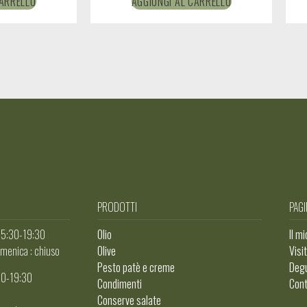
CARRELLO
AGGIUNGI AL CARRELLO
PRODOTTI
PAGI
 15:30-19:30
Olio
Il m
menica : chiuso
Olive
Visi
Pesto patè e creme
Degu
:00-19:30
Condimenti
Cont
Conserve salate