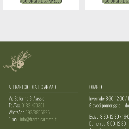
AGGIUNGI AL CARRELLO
AGGIUNGI AL 
AL FRANTOIO DI ALDO ARMATO
ORARIO
Via Solferino 3, Alassio
Invernale: 8:30-12:30 /
Tel/Fax.
0182-470301
Giovedì pomeriggio – do
WhatsApp
392/8855925
Estivo: 8:30-12:30 / 16
E-mail:
info@frantoioarmato.it
Domenica: 9:00-12:30