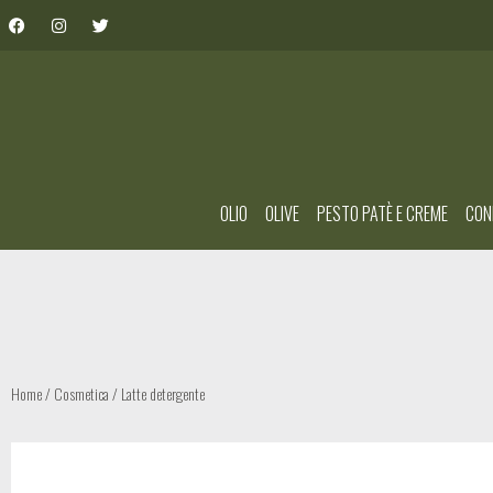
OLIO
OLIVE
PESTO PATÈ E CREME
CON
Home
/
Cosmetica
/ Latte detergente