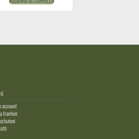
AGGIUNGI AL CARRELLO
NE
io account
ta frantoio
stazioni
atti