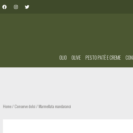
OLIO
OLIVE
PESTO PATÈ E CREME
CON
Home
/
Conserve dolci
/ Marmellata mandaranci