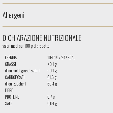
Allergeni
DICHIARAZIONE NUTRIZIONALE
valori medi per 100 g di prodotto
ENERGIA
1047 KJ / 247 KCAL
GRASSI
< 0,1 g
di cui acidi grassi saturi
< 0,1 g
CARBOIDRATI
61,6 g
di cui zuccheri
60,4 g
FIBRE
PROTEINE
0,7 g
SALE
0,04 g