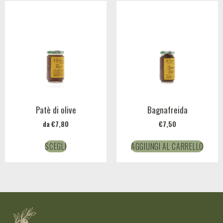
Patè di olive
Bagnafreida
da
€
7,80
€
7,50
SCEGLI
AGGIUNGI AL CARRELLO