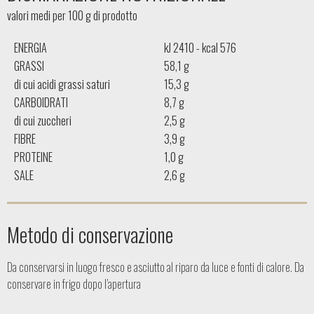
valori medi per 100 g di prodotto
ENERGIA
kJ 2410 - kcal 576
GRASSI
58,1 g
di cui acidi grassi saturi
15,3 g
CARBOIDRATI
8,7 g
di cui zuccheri
2,5 g
FIBRE
3,9 g
PROTEINE
1,0 g
SALE
2,6 g
Metodo di conservazione
Da conservarsi in luogo fresco e asciutto al riparo da luce e fonti di calore. Da
conservare in frigo dopo l’apertura