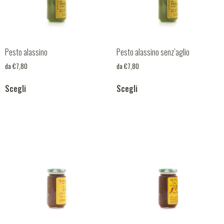
Pesto
(3)
Patè
(6)
Sugo
(4)
Crema
(3)
Pesto alassino
Pesto alassino senz’aglio
da
€
7,80
da
€
7,80
Mostarda
(1)
Scegli
Scegli
Sott'aceto
(1)
Monti
(1)