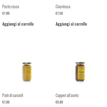
Pesto rosso
Ciacrinusa
€
7,80
€
7,50
Aggiungi al carrello
Aggiungi al carrello
Patè di carciofi
Capperi all’aceto
€
7,00
€
5,80