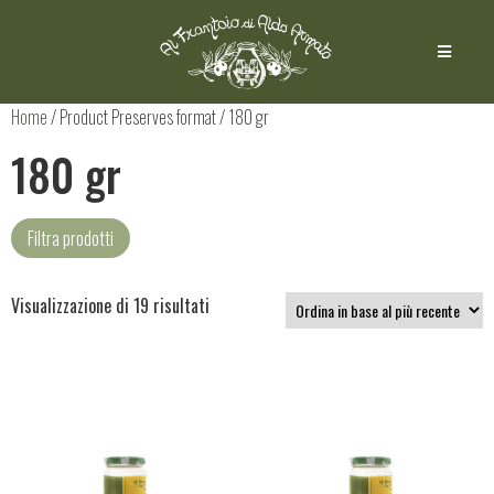
Home
/ Product Preserves format / 180 gr
180 gr
Filtra prodotti
Visualizzazione di 19 risultati
Conserve salate
(1)
Olive
(1)
Pesto patè e creme
(17)