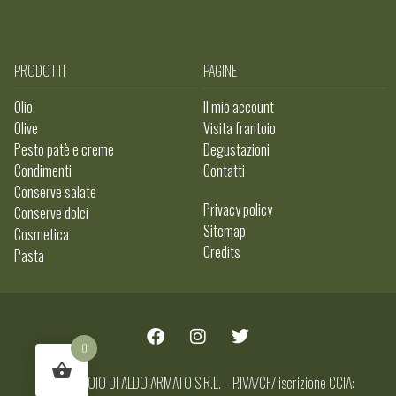
PRODOTTI
PAGINE
Olio
Il mio account
Olive
Visita frantoio
Pesto patè e creme
Degustazioni
Condimenti
Contatti
Conserve salate
Privacy policy
Conserve dolci
Sitemap
Cosmetica
Credits
Pasta
0
AL FRANTOIO DI ALDO ARMATO S.R.L. – P.IVA/CF/ iscrizione CCIA: