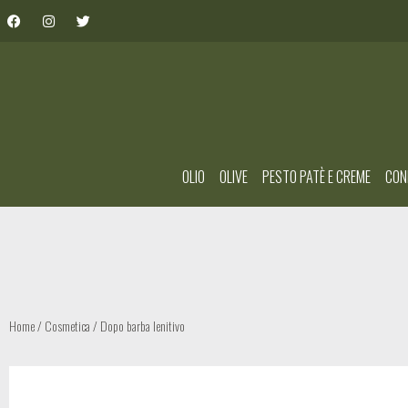
OLIO
OLIVE
PESTO PATÈ E CREME
CON
Home
/
Cosmetica
/ Dopo barba lenitivo