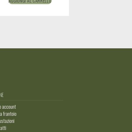
AGGIUNGI AL CARRELLO
NE
io account
ta frantoio
stazioni
atti