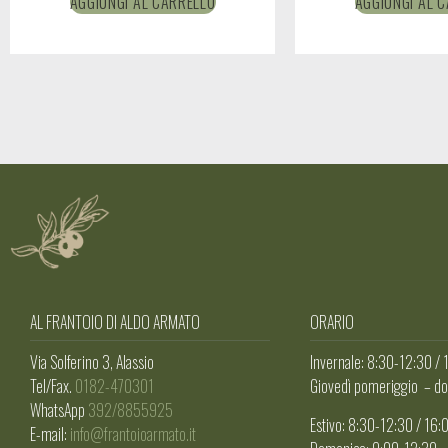
AGGIUNGI AL CARRELLO
AGGIUNGI AL 
AL FRANTOIO DI ALDO ARMATO
ORARIO
Via Solferino 3, Alassio
Invernale: 8:30-12:30 /
Tel/Fax.
0182-470301
Giovedì pomeriggio – do
WhatsApp
392/8855925
Estivo: 8:30-12:30 / 16
E-mail:
info@frantoioarmato.it