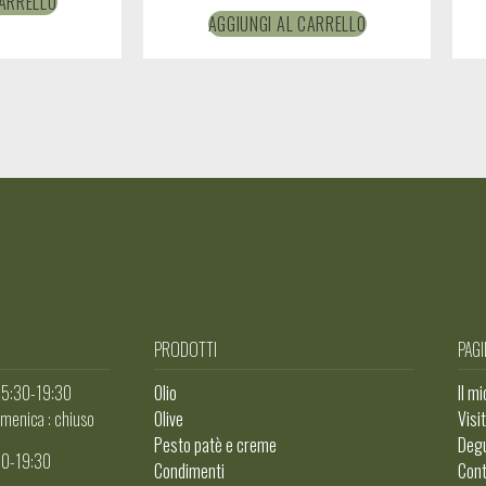
CARRELLO
AGGIUNGI AL CARRELLO
PRODOTTI
PAGI
 15:30-19:30
Olio
Il m
menica : chiuso
Olive
Visi
Pesto patè e creme
Degu
:00-19:30
Condimenti
Cont