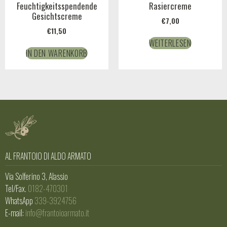
Feuchtigkeitsspendende
Rasiercreme
Gesichtscreme
€
7,00
€
11,50
WEITERLESEN
IN DEN WARENKORB
AL FRANTOIO DI ALDO ARMATO
Via Solferino 3, Alassio
Tel/Fax.
0182-470301
WhatsApp
339-3924756
E-mail:
info@frantoioarmato.it