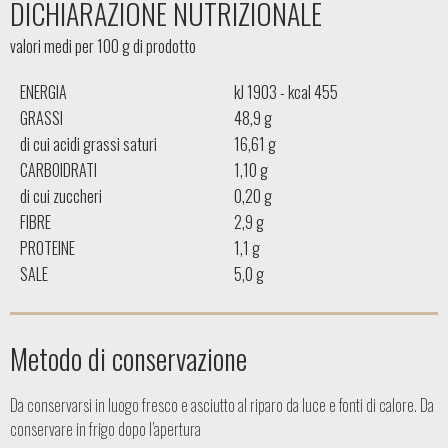
DICHIARAZIONE NUTRIZIONALE
valori medi per 100 g di prodotto
ENERGIA
kJ 1903 - kcal 455
GRASSI
48,9 g
di cui acidi grassi saturi
16,61 g
CARBOIDRATI
1,10 g
di cui zuccheri
0,20 g
FIBRE
2,9 g
PROTEINE
1,1 g
SALE
5,0 g
Metodo di conservazione
Da conservarsi in luogo fresco e asciutto al riparo da luce e fonti di calore. Da
conservare in frigo dopo l’apertura