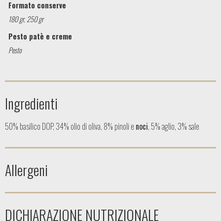
Formato conserve
180 gr
,
250 gr
Pesto patè e creme
Pesto
Ingredienti
50% basilico DOP, 34% olio di oliva, 8% pinoli e
noci
, 5% aglio, 3% sale
Allergeni
DICHIARAZIONE NUTRIZIONALE