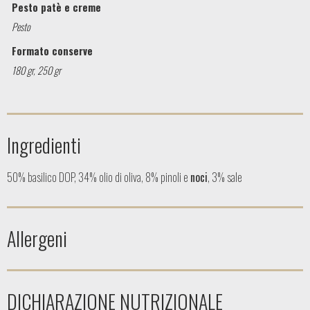
Pesto patè e creme
Pesto
Formato conserve
180 gr
,
250 gr
Ingredienti
50% basilico DOP, 34% olio di oliva, 8% pinoli e
noci
, 3% sale
Allergeni
DICHIARAZIONE NUTRIZIONALE