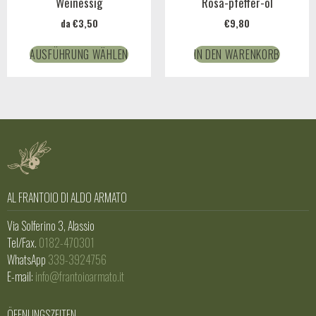
Weinessig
Rosa-pfeffer-öl
da
€
3,50
€
9,80
AUSFÜHRUNG WÄHLEN
IN DEN WARENKORB
AL FRANTOIO DI ALDO ARMATO
Via Solferino 3, Alassio
Tel/Fax.
0182-470301
WhatsApp
339-3924756
E-mail:
info@frantoioarmato.it
ÖFFNUNGSZEITEN