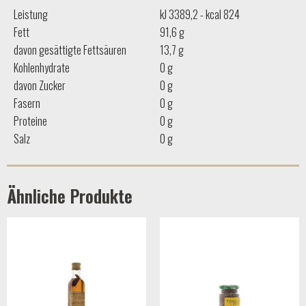
Leistung
kJ 3389,2 - kcal 824
Fett
91,6 g
davon gesättigte Fettsäuren
13,7 g
Kohlenhydrate
0 g
davon Zucker
0 g
Fasern
0 g
Proteine
0 g
Salz
0 g
Ähnliche Produkte