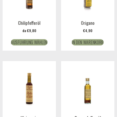
Chilipfefferöl
Origano
da
€
9,80
€
4,90
AUSFÜHRUNG WÄHLEN
IN DEN WARENKORB