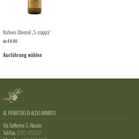
Natives Olivenöl „S-ciappa“
da
€
4,80
Ausführung wählen
AL FRANTOIO DI ALDO ARMATO
Via Solferino 3, Alassio
Tel/Fax.
0182-470301