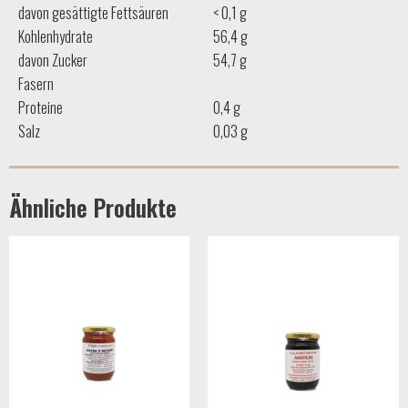
davon gesättigte Fettsäuren
< 0,1 g
Kohlenhydrate
56,4 g
davon Zucker
54,7 g
Fasern
Proteine
0,4 g
Salz
0,03 g
Ähnliche Produkte