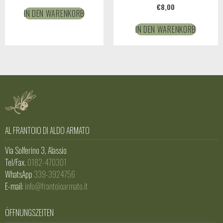
€
8,00
IN DEN WARENKORB
IN DEN WARENKORB
AL FRANTOIO DI ALDO ARMATO
Via Solferino 3, Alassio
Tel/Fax.
0182-470301
WhatsApp
339-3924756
E-mail:
info@frantoioarmato.it
ÖFFNUNGSZEITEN