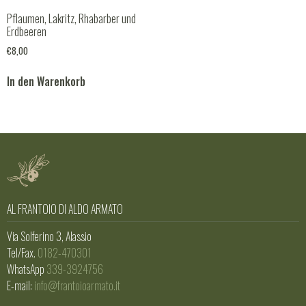
Pflaumen, Lakritz, Rhabarber und
Erdbeeren
€
8,00
In den Warenkorb
AL FRANTOIO DI ALDO ARMATO
Via Solferino 3, Alassio
Tel/Fax.
0182-470301
WhatsApp
339-3924756
E-mail:
info@frantoioarmato.it